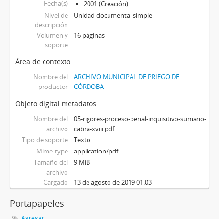
Fecha(s)
2001 (Creación)
Nivel de
Unidad documental simple
descripción
Volumen y
16 páginas
soporte
Área de contexto
Nombre del
ARCHIVO MUNICIPAL DE PRIEGO DE
productor
CÓRDOBA
Objeto digital metadatos
Nombre del
05-rigores-proceso-penal-inquisitivo-sumario-
archivo
cabra-xviii.pdf
Tipo de soporte
Texto
Mime-type
application/pdf
Tamaño del
9 MiB
archivo
Cargado
13 de agosto de 2019 01:03
Portapapeles
Agregar